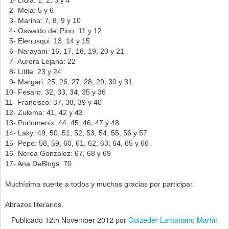
1- Lídia: 1, 2, 3 y 4
2- Mela: 5 y 6
3- Marina: 7, 8, 9 y 10
4- Oswaldo del Pino: 11 y 12
5- Elenusqui: 13, 14 y 15
6- Narayani: 16, 17, 18, 19, 20 y 21
7- Aurora Lejana: 22
8- Little: 23 y 24
9- Margari: 25, 26, 27, 28, 29, 30 y 31
10- Fesaro: 32, 33, 34, 35 y 36
11- Francisco: 37, 38, 39 y 40
12- Zulema: 41, 42 y 43
13- Porlomenix: 44, 45, 46, 47 y 48
14- Laky: 49, 50, 51, 52, 53, 54, 55, 56 y 57
15- Pepe: 58, 59, 60, 61, 62, 63, 64, 65 y 66
16- Nerea González: 67, 68 y 69
17- Ana DeBlogs: 70
Muchísima suerte a todos y muchas gracias por participar.
Abrazos literarios.
Publicado
12th November 2012
por
Goizeder Lamariano Martín