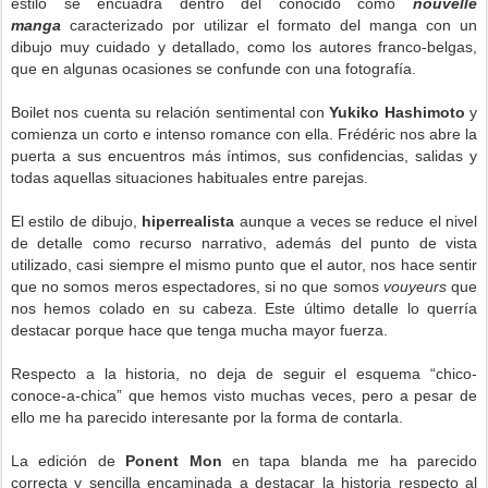
estilo se encuadra dentro del conocido como
nouvelle
manga
caracterizado por utilizar el formato del manga con un
dibujo muy cuidado y detallado, como los autores franco-belgas,
que en algunas ocasiones se confunde con una fotografía.
Boilet nos cuenta su relación sentimental con
Yukiko Hashimoto
y
comienza un corto e intenso romance con ella. Frédéric nos abre la
puerta a sus encuentros más íntimos, sus confidencias, salidas y
todas aquellas situaciones habituales entre parejas.
El estilo de dibujo,
hiperrealista
aunque a veces se reduce el nivel
de detalle como recurso narrativo, además del punto de vista
utilizado, casi siempre el mismo punto que el autor, nos hace sentir
que no somos meros espectadores, si no que somos
vouyeurs
que
nos hemos colado en su cabeza. Este último detalle lo querría
destacar porque hace que tenga mucha mayor fuerza.
Respecto a la historia, no deja de seguir el esquema “chico-
conoce-a-chica” que hemos visto muchas veces, pero a pesar de
ello me ha parecido interesante por la forma de contarla.
La edición de
Ponent Mon
en tapa blanda me ha parecido
correcta y sencilla encaminada a destacar la historia respecto al