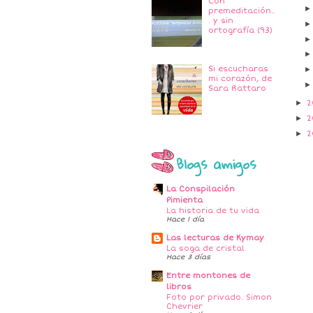
Con
premeditación..
. y sin
ortografía (93)
Si escucharas
mi corazón, de
Sara Rattaro
►
2
►
2
►
2
Blogs amigos
La Conspilación
Pimienta
La historia de tu vida
Hace 1 día
Las lecturas de Kymay
La soga de cristal
Hace 3 días
Entre montones de
libros
Foto por privado. Simon
Chevrier