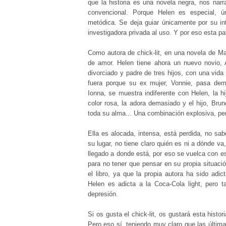
que la historia es una novela negra, nos narr
convencional. Porque Helen es especial, ún
metódica. Se deja guiar únicamente por su i
investigadora privada al uso. Y por eso esta par
Como autora de chick-lit, en una novela de Mar
de amor. Helen tiene ahora un nuevo novio, A
divorciado y padre de tres hijos, con una vida
fuera porque su ex mujer, Vonnie, pasa dema
Ionna, se muestra indiferente con Helen, la h
color rosa, la adora demasiado y el hijo, Brun
toda su alma... Una combinación explosiva, per
Ella es alocada, intensa, está perdida, no sa
su lugar, no tiene claro quién es ni a dónde va
llegado a donde está, por eso se vuelca con es
para no tener que pensar en su propia situació
el libro, ya que la propia autora ha sido adic
Helen es adicta a la Coca-Cola light, pero
depresión.
Si os gusta el chick-lit, os gustará esta histo
Pero eso sí, teniendo muy claro que las última