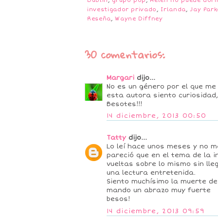
Dublín
,
grupo pop
,
Helen no puede dor
investigador privado
,
Irlanda
,
Jay Park
Reseña
,
Wayne Diffney
30 comentarios:
Margari
dijo...
No es un género por el que me
esta autora siento curiosidad,
Besotes!!!
14 diciembre, 2013 00:50
Tatty
dijo...
Lo leí hace unos meses y no m
pareció que en el tema de la 
vueltas sobre lo mismo sin lle
una lectura entretenida.
Siento muchísimo la muerte de
mando un abrazo muy fuerte
besos!
14 diciembre, 2013 09:59