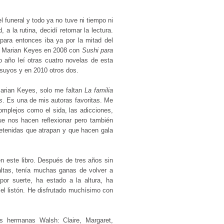
l funeral y todo ya no tuve ni tiempo ni
, a la rutina, decidí retomar la lectura.
para entonces iba ya por la mitad del
a Marian Keyes en 2008 con
Sushi para
año leí otras cuatro novelas de esta
s suyos y en 2010 otros dos.
Marian Keyes, solo me faltan
La familia
s
. Es una de mis autoras favoritas. Me
mplejos como el sida, las adicciones,
que nos hacen reflexionar pero también
tretenidas que atrapan y que hacen gala
n este libro. Después de tres años sin
altas, tenía muchas ganas de volver a
por suerte, ha estado a la altura, ha
el listón. He disfrutado muchísimo con
s hermanas Walsh: Claire, Margaret,