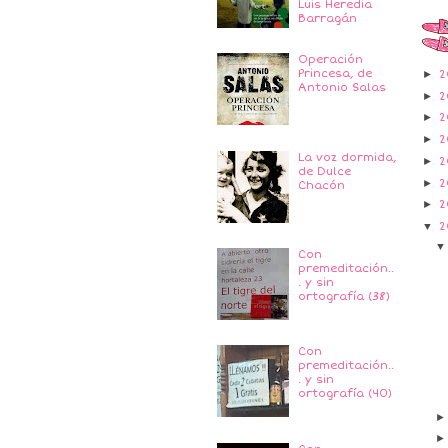
Luis Heredia
Barragán
Operación
Princesa, de
►
2
Antonio Salas
►
2
►
2
►
2
La voz dormida,
►
2
de Dulce
►
2
Chacón
►
2
▼
2
Con
premeditación..
. y sin
ortografía (38)
Con
premeditación..
. y sin
ortografía (40)