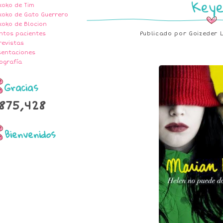
Keye
txoko de Tim
txoko de Gato Guerrero
txoko de Blocion
ntos pacientes
Publicado por
Goizeder 
revistas
sentaciones
ografía
Gracias
,875,428
Bienvenidos