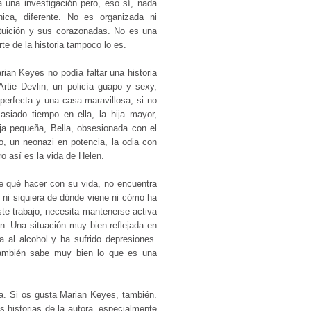
a una investigación pero, eso sí, nada
ica, diferente. No es organizada ni
ntuición y sus corazonadas. No es una
te de la historia tampoco lo es.
ian Keyes no podía faltar una historia
rtie Devlin, un policía guapo y sexy,
 perfecta y una casa maravillosa, si no
siado tiempo en ella, la hija mayor,
ija pequeña, Bella, obsesionada con el
o, un neonazi en potencia, la odia con
o así es la vida de Helen.
be qué hacer con su vida, no encuentra
, ni siquiera de dónde viene ni cómo ha
te trabajo, necesita mantenerse activa
n. Una situación muy bien reflejada en
ta al alcohol y ha sufrido depresiones.
 también sabe muy bien lo que es una
ria. Si os gusta Marian Keyes, también.
s historias de la autora, especialmente