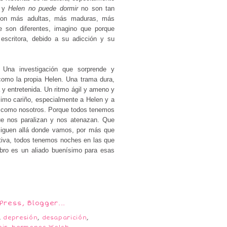
y
Helen no puede dormir
no son tan
Son más adultas, más maduras, más
e son diferentes, imagino que porque
critora, debido a su adicción y su
. Una investigación que sorprende y
como la propia Helen. Una trama dura,
a y entretenida. Un ritmo ágil y ameno y
imo cariño, especialmente a Helen y a
n como nosotros. Porque todos tenemos
e nos paralizan y nos atenazan. Que
siguen allá donde vamos, por más que
itiva, todos tenemos noches en las que
bro es un aliado buenísimo para esas
,
depresión
,
desaparición
,