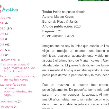
Archivo
Título:
Helen no puede dormir
Autora:
Marian Keyes
026
(21)
Editorial:
Plaza & Janés
021
(1)
Año de publicación:
2013
020
(38)
Páginas:
524
019
(34)
ISBN:
9788401354199
018
(11)
015
(42)
Imagino que no soy la única que asocia un libr
014
(37)
viaje, un trabajo, un examen, una buena 
013
(85)
definitiva, cualquier acontecimiento vivido 
▼
diciembre
(3)
asociaré el último libro de Marian Keyes,
Hele
Y entonces sucedió
abuela paterna. El jueves 5 de diciembre fuim
algo maravilloso, de
en la maleta el libro que estaba leyendo.
Al día
Sonia Laredo
padre para darme la peor noticia y la más ines
Helen no puede dormir,
de Marian Keyes
Fue un mazazo, el puente fue eterno, 
La librería de las
nuevas
psicológicamente. De pequeña, como mis padr
oportunidades, de
para mí era muy especial, la adoraba. Al m
Anjali...
sus 86 años había muerto sin sufrir, pero no p
►
noviembre
(6)
de un mes, no había llegado a conocer a mi h
►
octubre
(4)