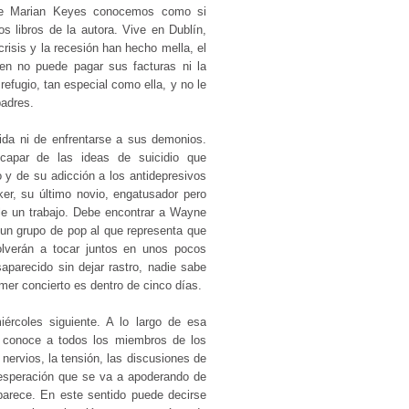
de Marian Keyes conocemos como si
os libros de la autora. Vive en Dublín,
risis y la recesión han hecho mella, el
en no puede pagar sus facturas ni la
efugio, tan especial como ella, y no le
adres.
ida ni de enfrentarse a sus demonios.
scapar de las ideas de suicidio que
 y de su adicción a los antidepresivos
ker, su último novio, engatusador pero
rle un trabajo. Debe encontrar a Wayne
 un grupo de pop al que representa que
lverán a tocar juntos en unos pocos
parecido sin dejar rastro, nadie sabe
mer concierto es dentro de cinco días.
rcoles siguiente. A lo largo de esa
, conoce a todos los miembros de los
nervios, la tensión, las discusiones de
sesperación que se va a apoderando de
arece. En este sentido puede decirse