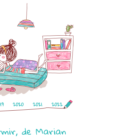
19
2020
2021
2022
rmir, de Marian