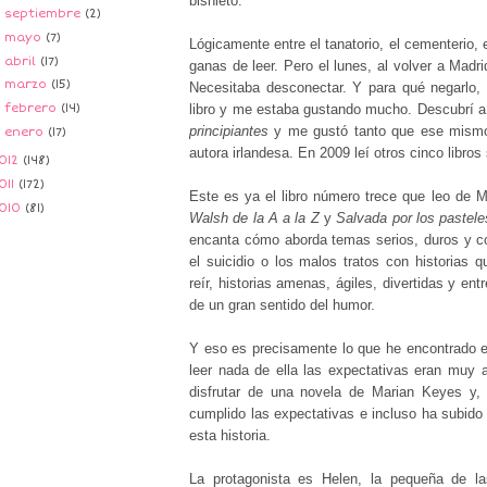
bisnieto.
►
septiembre
(2)
►
mayo
(7)
Lógicamente entre el tanatorio, el cementerio, e
►
abril
(17)
ganas de leer. Pero el lunes, al volver a Madrid
►
marzo
(15)
Necesitaba desconectar. Y para qué negarlo, 
►
febrero
(14)
libro y me estaba gustando mucho. Descubrí 
principiantes
y me gustó tanto que ese mismo 
►
enero
(17)
autora irlandesa. En 2009 leí otros cinco libro
012
(148)
011
(172)
Este es ya el libro número trece que leo de 
010
(81)
Walsh de la A a la Z
y
Salvada por los pastele
encanta cómo aborda temas serios, duros y co
el suicidio o los malos tratos con historias 
reír, historias amenas, ágiles, divertidas y en
de un gran sentido del humor.
Y eso es precisamente lo que he encontrado e
leer nada de ella las expectativas eran muy 
disfrutar de una novela de Marian Keyes y, 
cumplido las expectativas e incluso ha subido 
esta historia.
La protagonista es Helen, la pequeña de la