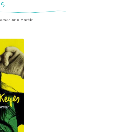
s
Lamariano Martín