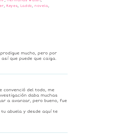
mir
,
hermanas Walsh
,
er
,
Keyes
,
Laddz
,
novela
,
 prodigue mucho, pero por
 así que puede que caiga.
e convenció del todo, me
investigación daba muchas
gar a avanzar, pero bueno, fue
 tu abuela y desde aquí te