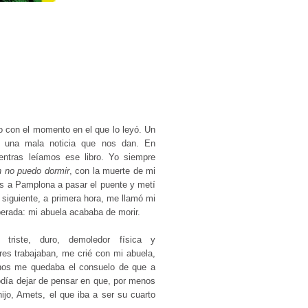
o con el momento en el que lo leyó. Un
o una mala noticia que nos dan. En
mientras leíamos ese libro. Yo siempre
n no puedo dormir
, con la muerte de mi
os a Pamplona a pasar el puente y metí
 siguiente, a primera hora, me llamó mi
perada: mi abuela acababa de morir.
triste, duro, demoledor física y
es trabajaban, me crié con mi abuela,
enos me quedaba el consuelo de que a
odía dejar de pensar en que, por menos
ijo, Amets, el que iba a ser su cuarto