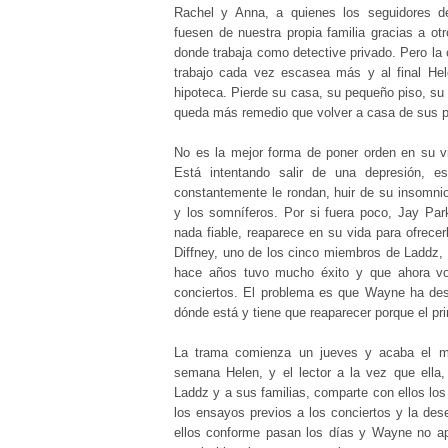
Rachel y Anna, a quienes los seguidores 
fuesen de nuestra propia familia gracias a otr
donde trabaja como detective privado. Pero la c
trabajo cada vez escasea más y al final Hel
hipoteca. Pierde su casa, su pequeño piso, su r
queda más remedio que volver a casa de sus p
No es la mejor forma de poner orden en su v
Está intentando salir de una depresión, e
constantemente le rondan, huir de su insomnio
y los somníferos. Por si fuera poco, Jay Par
nada fiable, reaparece en su vida para ofrece
Diffney, uno de los cinco miembros de Laddz,
hace años tuvo mucho éxito y que ahora vo
conciertos. El problema es que Wayne ha desa
dónde está y tiene que reaparecer porque el pri
La trama comienza un jueves y acaba el mié
semana Helen, y el lector a la vez que ella
Laddz y a sus familias, comparte con ellos los 
los ensayos previos a los conciertos y la de
ellos conforme pasan los días y Wayne no ap