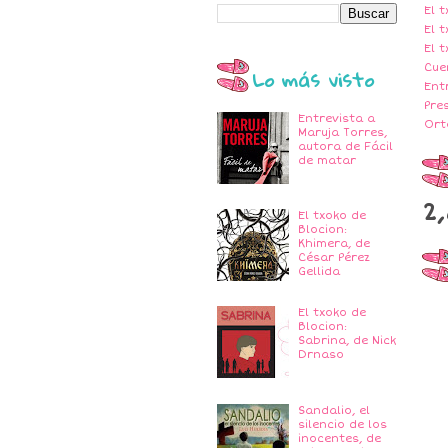
El 
El 
El 
Cue
Lo más visto
Ent
Pre
Entrevista a
Ort
Maruja Torres,
autora de Fácil
de matar
2
El txoko de
Blocion:
Khimera, de
César Pérez
Gellida
El txoko de
Blocion:
Sabrina, de Nick
Drnaso
Sandalio, el
silencio de los
inocentes, de