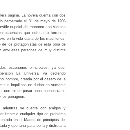
era página. La novela cuenta con dos
tado perpetrado el 31 de mayo de 1906
desfile nupcial del monarca con Victoria
nsecuencias que este acto terrorista
vo en la vida diaria de los madrileños.
e de los protagonistas de esta obra de
n envueltas personas de muy distinta
os escenarios principales, ya que,
pensión La Universal va cediendo
mo nombre, creada por el casero de la
ue sus inquilinos no dudan en sumarse
o, con tal de pasar unos buenos ratos
 los persiguen.
, mientras se cuente con amigos y
er frente a cualquier tipo de problema
entada en el Madrid de principios del
da y oportuna para leerla y disfrutarla