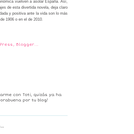
conómica vuelven a asolar España. Así,
jes de esta divertida novela, deja claro
dada y positiva ante la vida son lo más
 de 1906 o en el de 2010.
arme con Toti, quizás ya ha
horabuena por tu blog!
...