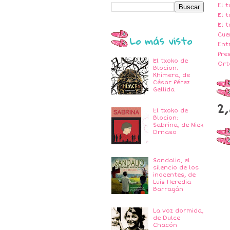
El 
El 
El 
Cue
Lo más visto
Ent
Pre
El txoko de
Ort
Blocion:
Khimera, de
César Pérez
Gellida
2,
El txoko de
Blocion:
Sabrina, de Nick
Drnaso
Sandalio, el
silencio de los
inocentes, de
Luis Heredia
Barragán
La voz dormida,
de Dulce
Chacón