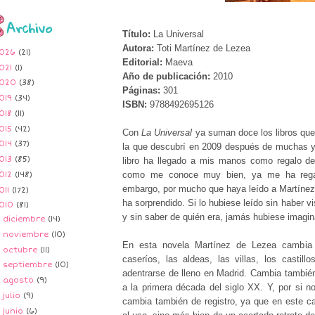
Archivo
Título:
La Universal
Autora:
Toti Martínez de Lezea
026
(21)
Editorial:
Maeva
021
(1)
Año de publicación:
2010
020
(38)
Páginas:
301
019
(34)
ISBN:
9788492695126
018
(11)
015
(42)
Con
La Universal
ya suman doce los libros que
014
(37)
la que descubrí en 2009 después de muchas 
013
(85)
libro ha llegado a mis manos como regalo d
como me conoce muy bien, ya me ha regal
012
(148)
embargo, por mucho que haya leído a Martínez
011
(172)
ha sorprendido. Si lo hubiese leído sin haber v
010
(81)
y sin saber de quién era, jamás hubiese imagin
►
diciembre
(14)
►
noviembre
(10)
En esta novela Martínez de Lezea cambia 
►
octubre
(11)
caseríos, las aldeas, las villas, los casti
►
septiembre
(10)
adentrarse de lleno en Madrid. Cambia tambi
►
agosto
(9)
a la primera década del siglo XX. Y, por si no 
►
julio
(9)
cambia también de registro, ya que en este ca
►
junio
(6)