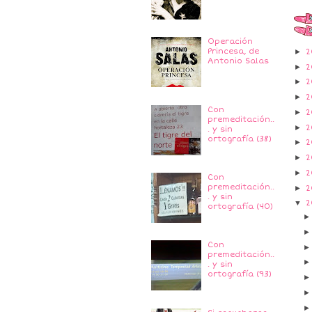
Operación
Princesa, de
►
2
Antonio Salas
►
2
►
2
►
2
Con
►
2
premeditación..
►
2
. y sin
ortografía (38)
►
2
►
2
►
2
Con
premeditación..
►
2
. y sin
▼
2
ortografía (40)
Con
premeditación..
. y sin
ortografía (93)