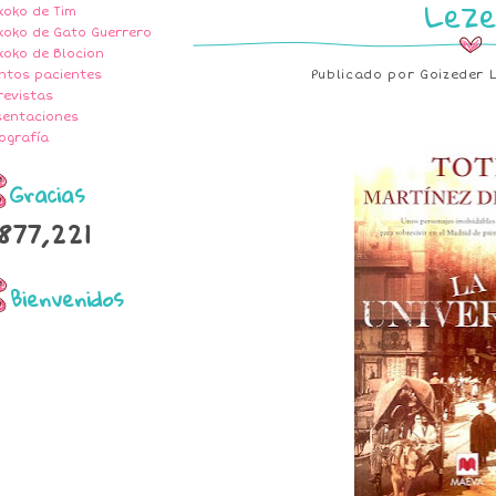
Lez
txoko de Tim
txoko de Gato Guerrero
txoko de Blocion
ntos pacientes
Publicado por
Goizeder 
revistas
sentaciones
ografía
Gracias
877,221
Bienvenidos