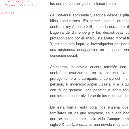
carretera), de
los que se ven obligados a hacer frente.
Cormac McCarthy
►
abril
(1)
La Universal
sorprende y seduce desde la prim
hilos conductores. En primer lugar, el aten
contra el rey Alfonso XIII, ocurrido durante el 
Eugenia de Battenberg y las desastrosas co
protagonizado por el anarquista Mateo Morral tu
Y, en segundo lugar, la investigación por part
una misteriosa desaparición en la que se ve
condición social.
Asimismo, la novela cuenta también con d
conforme avanzamos en la historia, la 
protagonismo a la compañía circense del mis
pensión, el ingenioso Antón Ozaeta, y a la q
con tal de ganarse unas pesetas y, sobre tod
con los que poder olvidarse de las miserias que
De esta forma, esta obra nos enseña que
familiares en los que apoyarse, se puede hac
que se nos presente en la vida. Aunque ambi
siglo XX,
La Universal
es una novela muy acerta