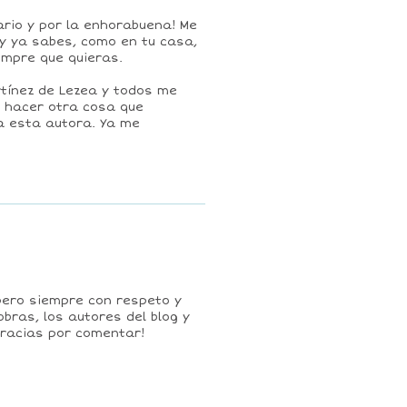
rio y por la enhorabuena! Me
 y ya sabes, como en tu casa,
empre que quieras.
artínez de Lezea y todos me
o hacer otra cosa que
 esta autora. Ya me
pero siempre con respeto y
obras, los autores del blog y
racias por comentar!