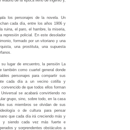
l Madrid de la época lleno de ingenio y,
ala los personajes de la novela. Un
uchan cada día, entre los años 1906 y
a ruina, el paro, el hambre, la miseria,
a represión policial. En este desolador
imonio, formado por un vitoriano y una
quista, una prostituta, una supuesta
rfanos.
 su lugar de encuentro, la pensión La
rve también como cuartel general donde
dables personajes para compartir sus
te cada día a un vecino cotilla y
 convencido de que todos ellos forman
 Universal se acabará convirtiendo no
lar grupo, sino, sobre todo, en la casa
odos sus miembros se olvidan de sus
ideología o de cultura para pensar
ano que cada día irá creciendo más y
, y siendo cada vez más fuerte e
sperados y sorprendentes obstáculos a