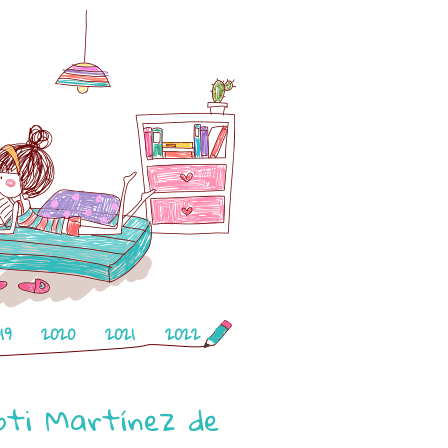
19
2020
2021
2022
oti Martínez de