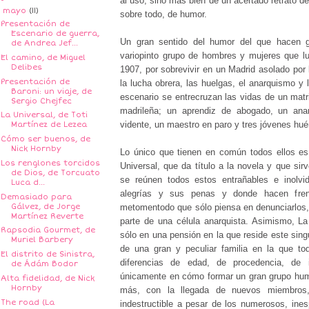
al uso, sino más bien de un acertado retrato de
▼
mayo
(11)
sobre todo, de humor.
Presentación de
Escenario de guerra,
Un gran sentido del humor del que hacen g
de Andrea Jef...
variopinto grupo de hombres y mujeres que l
El camino, de Miguel
Delibes
1907, por sobrevivir en un Madrid asolado por l
Presentación de
la lucha obrera, las huelgas, el anarquismo y l
Baroni: un viaje, de
escenario se entrecruzan las vidas de un matr
Sergio Chejfec
madrileña; un aprendiz de abogado, un anar
La Universal, de Toti
vidente, un maestro en paro y tres jóvenes hué
Martínez de Lezea
Cómo ser buenos, de
Nick Hornby
Lo único que tienen en común todos ellos es
Los renglones torcidos
Universal, que da título a la novela y que si
de Dios, de Torcuato
se reúnen todos estos entrañables e inolvi
Luca d...
alegrías y sus penas y donde hacen fren
Demasiado para
Gálvez, de Jorge
metomentodo que sólo piensa en denunciarlos,
Martínez Reverte
parte de una célula anarquista. Asimismo, La
Rapsodia Gourmet, de
sólo en una pensión en la que reside este singu
Muriel Barbery
de una gran y peculiar familia en la que t
El distrito de Sinistra,
diferencias de edad, de procedencia, de 
de Ádám Bodor
únicamente en cómo formar un gran grupo hum
Alta fidelidad, de Nick
Hornby
más, con la llegada de nuevos miembros
The road (La
indestructible a pesar de los numerosos, ine