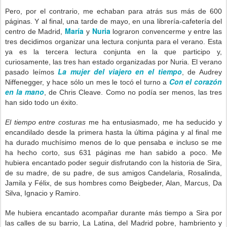
Pero, por el contrario, me echaban para atrás sus más de 600
páginas.
Y al final, una tarde de mayo, en una librería-cafetería del
María
Nuria
centro de Madrid,
y
lograron convencerme y entre las
tres decidimos organizar una lectura conjunta para el verano. Esta
ya es la tercera lectura conjunta en la que participo y,
curiosamente, las tres han estado organizadas por Nuria. El verano
La mujer del viajero en el tiempo
pasado leímos
, de Audrey
Con el corazón
Niffenegger, y hace sólo un mes le tocó el turno a
en la mano
, de Chris Cleave. Como no podía ser menos, las tres
han sido todo un éxito.
El tiempo entre costuras
me ha entusiasmado, me ha seducido y
encandilado desde la primera hasta la última página y al final me
ha durado muchísimo menos de lo que pensaba e incluso se me
ha hecho corto, sus 631 páginas me han sabido a poco. Me
hubiera encantado poder seguir disfrutando con la historia de Sira,
de su madre, de su padre, de sus amigos Candelaria, Rosalinda,
Jamila y Félix, de sus hombres como Beigbeder, Alan, Marcus, Da
Silva, Ignacio y Ramiro.
Me hubiera encantado acompañar durante más tiempo a Sira por
las calles de su barrio, La Latina, del Madrid pobre, hambriento y