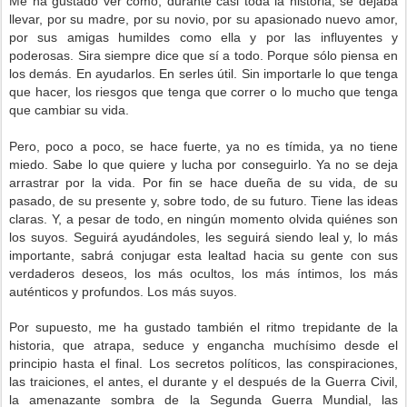
Me ha gustado ver cómo, durante casi toda la historia, se dejaba
llevar, por su madre, por su novio, por su apasionado nuevo amor,
por sus amigas humildes como ella y por las influyentes y
poderosas. Sira siempre dice que sí a todo. Porque sólo piensa en
los demás. En ayudarlos. En serles útil. Sin importarle lo que tenga
que hacer, los riesgos que tenga que correr o lo mucho que tenga
que cambiar su vida.
Pero, poco a poco, se hace fuerte, ya no es tímida, ya no tiene
miedo. Sabe lo que quiere y lucha por conseguirlo. Ya no se deja
arrastrar por la vida. Por fin se hace dueña de su vida, de su
pasado, de su presente y, sobre todo, de su futuro. Tiene las ideas
claras. Y, a pesar de todo, en ningún momento olvida quiénes son
los suyos. Seguirá ayudándoles, les seguirá siendo leal y, lo más
importante, sabrá conjugar esta lealtad hacia su gente con sus
verdaderos deseos, los más ocultos, los más íntimos, los más
auténticos y profundos. Los más suyos.
Por supuesto, me ha gustado también el ritmo trepidante de la
historia, que atrapa, seduce y engancha muchísimo desde el
principio hasta el final. Los secretos políticos, las conspiraciones,
las traiciones, el antes, el durante y el después de la Guerra Civil,
la amenazante sombra de la Segunda Guerra Mundial, las