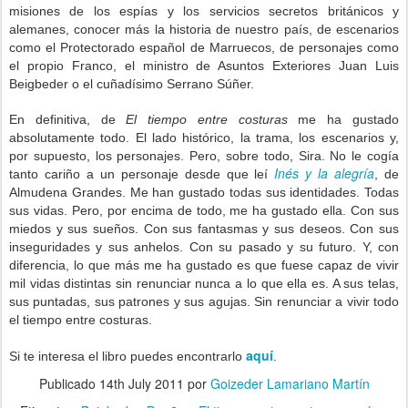
misiones de los espías y los servicios secretos británicos y
alemanes, conocer más la historia de nuestro país, de escenarios
como el Protectorado español de Marruecos, de personajes como
el propio Franco, el ministro de Asuntos Exteriores Juan Luis
Beigbeder o el cuñadísimo Serrano Súñer.
En definitiva, de
El tiempo entre costuras
me ha gustado
absolutamente todo. El lado histórico, la trama, los escenarios y,
por supuesto, los personajes. Pero, sobre todo, Sira. No le cogía
Inés y la alegría
tanto cariño a un personaje desde que leí
, de
Almudena Grandes. Me han gustado todas sus identidades. Todas
sus vidas. Pero, por encima de todo, me ha gustado ella. Con sus
miedos y sus sueños. Con sus fantasmas y sus deseos. Con sus
inseguridades y sus anhelos. Con su pasado y su futuro. Y, con
diferencia, lo que más me ha gustado es que fuese capaz de vivir
mil vidas distintas sin renunciar nunca a lo que ella es. A sus telas,
sus puntadas, sus patrones y sus agujas. Sin renunciar a vivir todo
el tiempo entre costuras.
aquí
Si te interesa el libro puedes encontrarlo
.
Publicado
14th July 2011
por
Goizeder Lamariano Martín