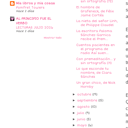
sin ortografía (72)
s
Mis libros y mis cosas
El hombre de
Pomfret Towers
s
Grafeneck, de Félix
Hace 2 días
Jaime Cortés
a
AL PRINCIPIO FUE EL
La nieta del señor Linh,
VERBO
de Philippe Claudel
LECTURAS JULIO 2026
E
La escritora Paloma
Hace 2 días
Sánchez-Garnica
e
Mostrar todo
recibe el Prem...
a
Cuentos pacientes en
e
el programa de
radio Así suen...
u
Con premeditación... y
t
sin ortografía (71)
Lo que esconde tu
nombre, de Clara
Sánchez
d
Un gran chico, de Nick
Hornby
►
octubre
(19)
E
►
septiembre
(15)
Q
►
agosto
(10)
c
►
julio
(9)
l
►
junio
(5)
m
►
mayo
(6)