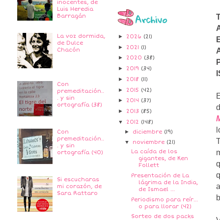
inocentes, de
Luis Heredia
Archivo
T
Barragán
La voz dormida,
►
2026
(21)
E
de Dulce
►
2021
(1)
Chacón
►
2020
(38)
►
2019
(34)
►
2018
(11)
Con
►
2015
(42)
premeditación..
E
. y sin
►
2014
(37)
ortografía (38)
►
2013
(85)
▼
2012
(148)
►
diciembre
(19)
Con
premeditación..
T
▼
noviembre
(21)
. y sin
m
La caída de los
ortografía (40)
gigantes, de Ken
Follett
q
Presentación de La
Si escucharas
lágrima de la India,
a
mi corazón, de
de Ismael ...
Sara Rattaro
b
Periodismo para reír...
o para llorar (42)
Sorteo de dos packs