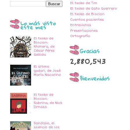
El txoko de Tim
El txoko de Gato Guerrero
El txoko de Blocion
Cuentos pacientes
Lo más visto
este mes
Entrevistas
Presentaciones
Ortografía
El txoko de
Blocion:
Khimera, de
Gracias
César Pérez
Gellida
2,880,543
El último
gudari, de José
María Nacarino
Bienvenidos
El txoko de
Blocion:
Sabrina, de Nick
Drnaso
Sandalio, el
silencio de los