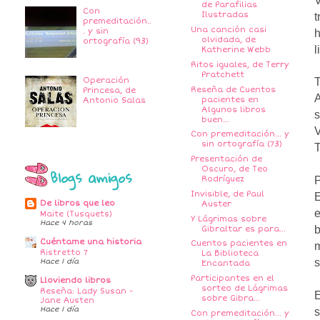
V
de Parafilias
Con
t
Ilustradas
premeditación..
Una canción casi
. y sin
h
olvidada, de
ortografía (93)
l
Katherine Webb
Ritos iguales, de Terry
Pratchett
Operación
Reseña de Cuentos
Princesa, de
A
pacientes en
Antonio Salas
Algunos libros
s
buen...
V
Con premeditación... y
sin ortografía (73)
T
Presentación de
Oscuro, de Teo
Blogs amigos
P
Rodríguez
Invisible, de Paul
E
De libros que leo
Auster
e
Maite (Tusquets)
Y Lágrimas sobre
Hace 4 horas
b
Gibraltar es para...
Cuéntame una historia
Cuentos pacientes en
m
Ristretto 7
La Biblioteca
s
Hace 1 día
Encantada
Participantes en el
Lloviendo libros
sorteo de Lágrimas
Reseña: Lady Susan -
E
sobre Gibra...
Jane Austen
Hace 1 día
s
Con premeditación... y