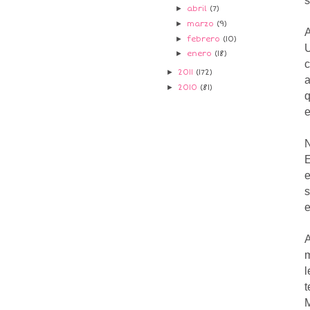
s
►
abril
(7)
►
marzo
(9)
A
►
febrero
(10)
U
►
enero
(18)
c
►
2011
(172)
a
►
2010
(81)
q
e
N
e
s
e
A
m
t
M