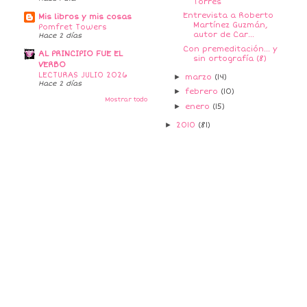
Torres
Entrevista a Roberto
Mis libros y mis cosas
Martínez Guzmán,
Pomfret Towers
autor de Car...
Hace 2 días
Con premeditación... y
AL PRINCIPIO FUE EL
sin ortografía (8)
VERBO
LECTURAS JULIO 2026
►
marzo
(14)
Hace 2 días
►
febrero
(10)
Mostrar todo
►
enero
(15)
►
2010
(81)