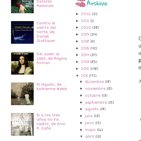
Archivo
Dolores
Redondo
►
2026
(21)
►
2021
(1)
Contra el
viento del
►
2020
(38)
norte, de
►
2019
(34)
Daniel
C
Glattauer
►
2018
(11)
u
►
2015
(42)
Del suelo al
►
2014
(37)
cielo, de Regina
p
►
2013
(85)
Roman
e
►
2012
(148)
▼
2011
(172)
A
►
diciembre
(18)
El legado, de
►
noviembre
(15)
Katherine Webb
►
octubre
(13)
►
septiembre
(15)
►
agosto
(18)
Si a los tres
►
julio
(13)
años no he
►
junio
(12)
vuelto, de Ana
R. Cañil
►
mayo
(16)
▼
abril
(13)