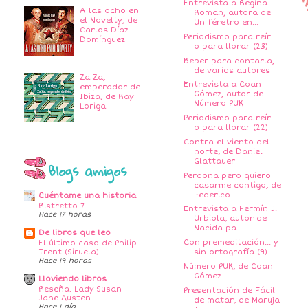
Entrevista a Regina
A las ocho en
Roman, autora de
el Novelty, de
Un féretro en...
Carlos Díaz
Periodismo para reír...
Domínguez
o para llorar (23)
Beber para contarla,
de varios autores
Za Za,
Entrevista a Coan
emperador de
Gómez, autor de
Ibiza, de Ray
Número PUK
Loriga
Periodismo para reír...
o para llorar (22)
Contra el viento del
norte, de Daniel
Glattauer
Blogs amigos
Perdona pero quiero
casarme contigo, de
Federico ...
Cuéntame una historia
Ristretto 7
Entrevista a Fermín J.
Hace 17 horas
Urbiola, autor de
Nacida pa...
De libros que leo
Con premeditación... y
El último caso de Philip
Trent (Siruela)
sin ortografía (9)
Hace 19 horas
Número PUK, de Coan
Gómez
Lloviendo libros
Reseña: Lady Susan -
Presentación de Fácil
Jane Austen
de matar, de Maruja
Hace 1 día