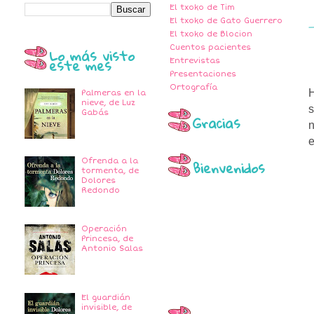
El txoko de Tim
El txoko de Gato Guerrero
El txoko de Blocion
Cuentos pacientes
Lo más visto
este mes
Entrevistas
Presentaciones
Ortografía
H
Palmeras en la
nieve, de Luz
s
Gabás
Gracias
n
e
Bienvenidos
Ofrenda a la
tormenta, de
Dolores
Redondo
Operación
Princesa, de
Antonio Salas
El guardián
invisible, de